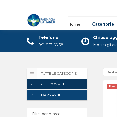
Home
Home
Categorie
Categorie
Telefono
Chiuso og
Notizie
091 923 66 38
Mostra gli ora
A proposito di
Contatto
Bestse
TUTTE LE CATEGORIE
Ricetta
CELLCOSMET
Esau
DA 25 ANNI
Filtra per marca