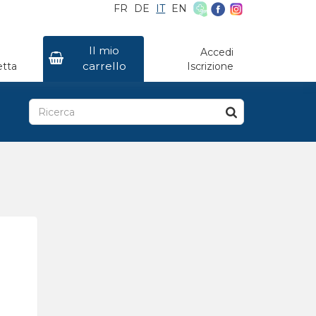
FR
DE
IT
EN
×
Il mio
Accedi
carrello
etta
Iscrizione