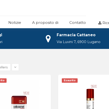
Notizie
A proposito di
Contatto
Ric
gi
Farmacia Cattaneo
ri
Via Luvini 7, 6900 Lugano
llers
rito
Esaurito