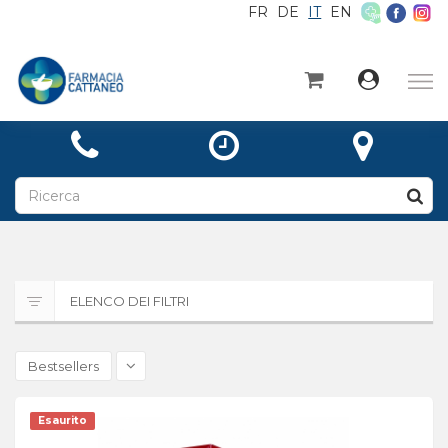
FR
DE
IT
EN
×
Home
Categorie
Notizie
A proposito di
Contatto
ELENCO DEI FILTRI
Ricetta
Bestsellers
Esaurito