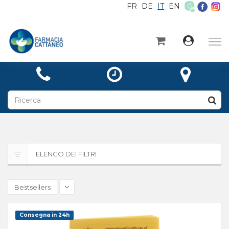
FR
DE
IT
EN
×
Home
Categorie
Notizie
A proposito di
Contatto
ELENCO DEI FILTRI
Ricetta
Bestsellers
Consegna in 24h