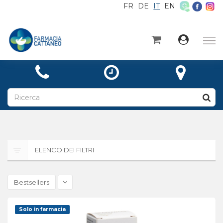
FR
DE
IT
EN
×
Home
Categorie
Notizie
A proposito di
Contatto
ELENCO DEI FILTRI
Ricetta
Bestsellers
Solo in farmacia