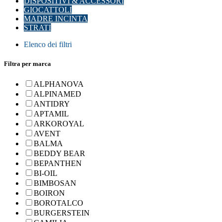
DISPOSITIVI & ACCESSORI
GIOCATTOLI
MADRE INCINTA
STRATI
Elenco dei filtri
Filtra per marca
ALPHANOVA
ALPINAMED
ANTIDRY
APTAMIL
ARKOROYAL
AVENT
BALMA
BEDDY BEAR
BEPANTHEN
BI-OIL
BIMBOSAN
BOIRON
BOROTALCO
BURGERSTEIN