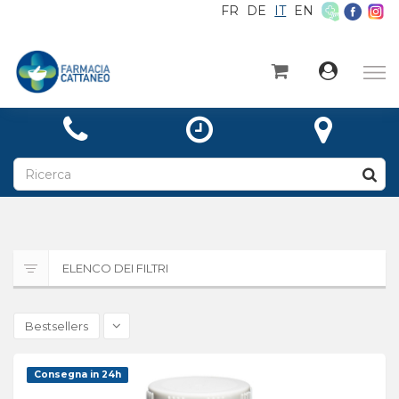
FR
DE
IT
EN
×
Home
Categorie
Notizie
A proposito di
Contatto
ELENCO DEI FILTRI
Ricetta
Bestsellers
Consegna in 24h