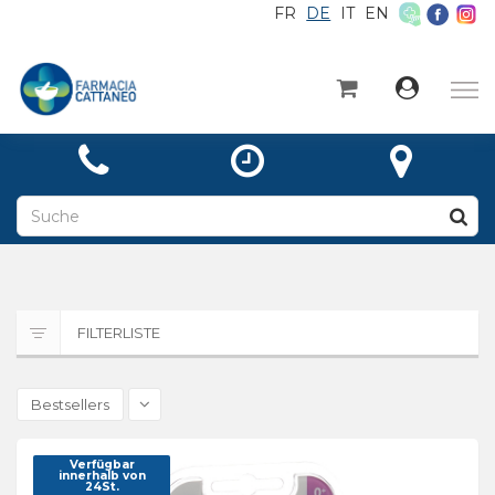
FR
DE
IT
EN
×
Startseite
Kategorien
Aktuelles
Über
Kontakt
FILTERLISTE
Rezept
Bestsellers
Verfügbar
innerhalb von
24St.